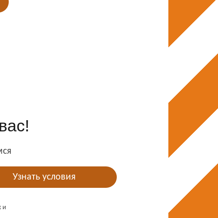
вас!
мся
Узнать условия
х и